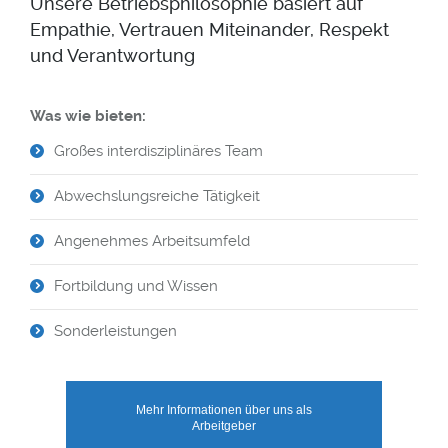
Unsere Betriebsphilosophie basiert auf
Empathie, Vertrauen Miteinander, Respekt
und Verantwortung
odus
Was wie bieten:
Großes interdisziplinäres Team
Abwechslungsreiche Tätigkeit
Angenehmes Arbeitsumfeld
dus
Fortbildung und Wissen
Sonderleistungen
Mehr Informationen über uns als
Arbeitgeber