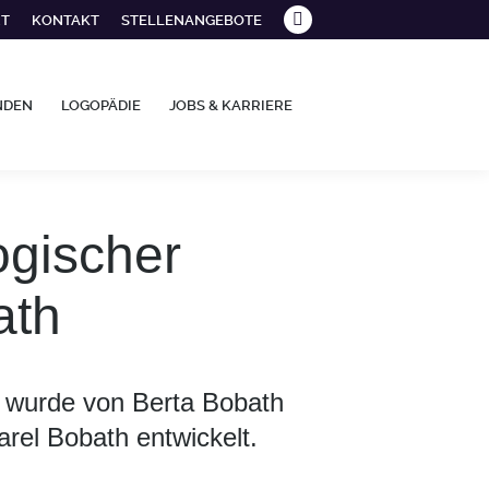
RT
KONTAKT
STELLENANGEBOTE
Facebook
page
opens
NDEN
LOGOPÄDIE
JOBS & KARRIERE
in
new
window
ogischer
ath
 wurde von Berta Bobath
rel Bobath entwickelt.