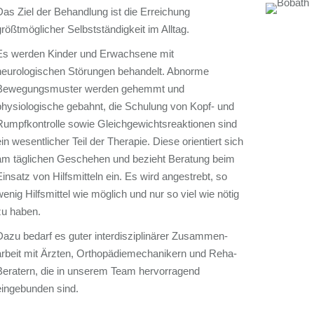
Das Ziel der Behandlung ist die Erreichung
größtmöglicher Selbstständigkeit im Alltag.
Es werden Kinder und Erwachsene mit
neurologischen Störungen behandelt. Abnorme
Bewegungsmuster werden gehemmt und
physiologische gebahnt, die Schulung von Kopf- und
Rumpfkontrolle sowie Gleichgewichts­reaktionen sind
ein wesentlicher Teil der Therapie. Diese orientiert sich
am täglichen Geschehen und bezieht Beratung beim
Einsatz von Hilfsmitteln ein. Es wird angestrebt, so
wenig Hilfsmittel wie möglich und nur so viel wie nötig
zu haben.
Dazu bedarf es guter interdisziplinärer Zusammen­
arbeit mit Ärzten, Orthopädie­mechanikern und Reha-
Beratern, die in unserem Team hervorragend
eingebunden sind.