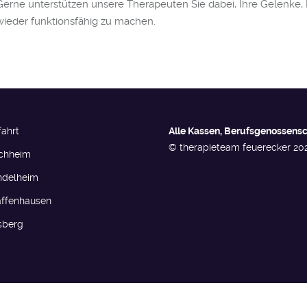
Gerne unterstützen unsere Therapeuten Sie dabei, Ihre Gelenke
wieder funktionsfähig zu machen.
fahrt
Alle Kassen, Berufs­genossen­sc
© therapieteam feuerecker 20
rchheim
ndelheim
affenhausen
sberg