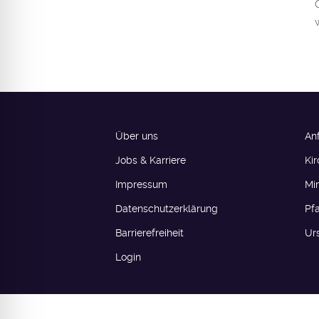
lssicheres Profil
-freundlicher Modus
den-Modus
Über uns
An
psie-sicherer Modus
Jobs & Karriere
Ki
Impressum
Mi
Datenschutzerklärung
Pf
Barrierefreiheit​​​
Ur
Login