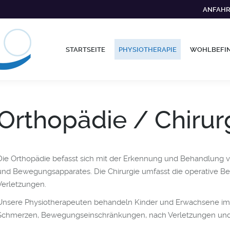
ANFAH
STARTSEITE
PHYSIOTHERAPIE
WOHLBEFI
Orthopädie / Chirur
Die Orthopädie befasst sich mit der Erkennung und Behandlung 
und Bewegungsapparates. Die Chirurgie umfasst die operative B
Verletzungen.
Unsere Physiotherapeuten behandeln Kinder und Erwachsene im B
Schmerzen, Bewegungseinschränkungen, nach Verletzungen und