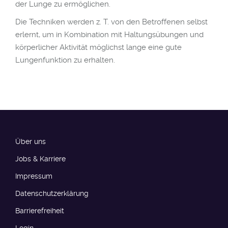
der Lunge zu ermöglichen.
Die Techniken werden z. T. von den Betroffenen selbst
erlernt, um in Kombination mit Haltungsübungen und
körperlicher Aktivität möglichst lange eine gute
odus
Lungenfunktion zu erhalten.
dus
Über uns
Jobs & Karriere
Impressum
Datenschutzerklärung
Barrierefreiheit​​​