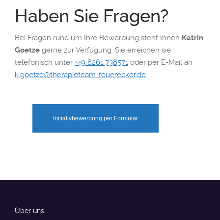
Haben Sie Fragen?
Bei Fragen rund um Ihre Bewerbung steht Ihnen
Katrin
Goetze
gerne zur Verfügung. Sie erreichen sie
telefonisch unter
+49 8261 738571
oder per E-Mail an
k.goetze@therapieteam-feuerecker.de
.
Initiativbewerbung per Formular
Über uns