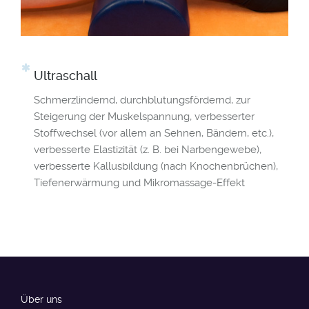
Ultraschall
Schmerzlindernd, durchblutungsfördernd, zur
Steigerung der Muskelspannung, verbesserter
Stoffwechsel (vor allem an Sehnen, Bändern, etc.),
verbesserte Elastizität (z. B. bei Narbengewebe),
verbesserte Kallusbildung (nach Knochenbrüchen),
Tiefenerwärmung und Mikromassage-Effekt
Über uns